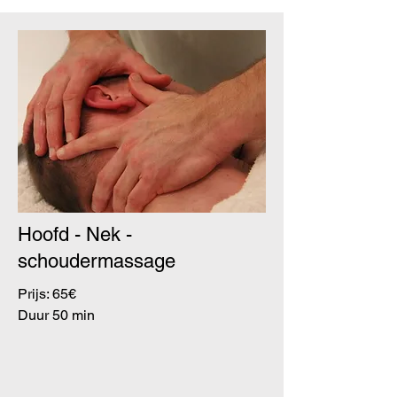
Hoofd - Nek -
schoudermassage
Prijs: 65€
Duur 50 min