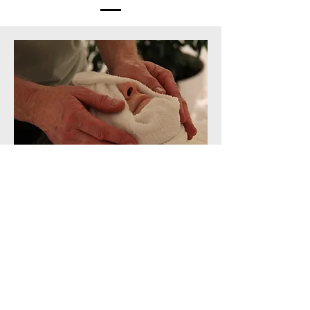
Deluxemassage
Prijs: 125€
Duur 110 min