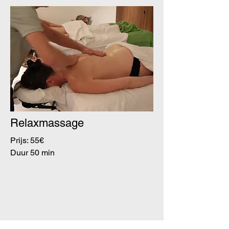
Relaxmassage
Prijs: 55€
Duur 50 min