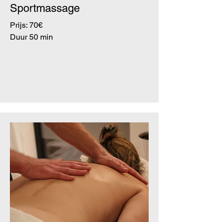
Sportmassage
Prijs: 70€
Duur 50 min